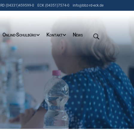
RD (04331)459599-0
ECK (04351)7574-0
info@bbz-rd-eck.de
Online-Schulbüro
Kontakt
News