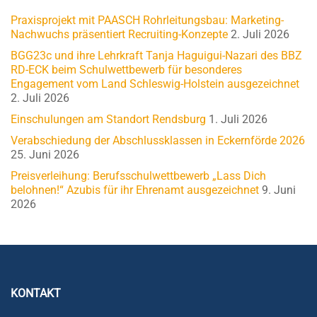
Praxisprojekt mit PAASCH Rohrleitungsbau: Marketing-
Nachwuchs präsentiert Recruiting-Konzepte
2. Juli 2026
BGG23c und ihre Lehrkraft Tanja Haguigui-Nazari des BBZ
RD-ECK beim Schulwettbewerb für besonderes
Engagement vom Land Schleswig-Holstein ausgezeichnet
2. Juli 2026
Einschulungen am Standort Rendsburg
1. Juli 2026
Verabschiedung der Abschlussklassen in Eckernförde 2026
25. Juni 2026
Preisverleihung: Berufsschulwettbewerb „Lass Dich
belohnen!“ Azubis für ihr Ehrenamt ausgezeichnet
9. Juni
2026
KONTAKT