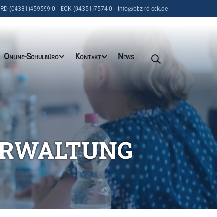
RD (04331)459599-0
ECK (04351)7574-0
info@bbz-rd-eck.de
Online-Schulbüro
Kontakt
News
ERWALTUNG