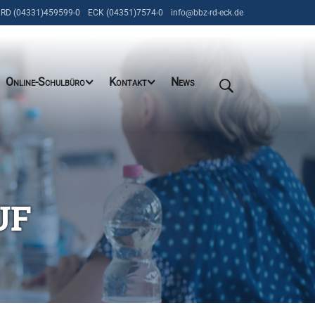
RD (04331)459599-0
ECK (04351)7574-0
info@bbz-rd-eck.de
Online-Schulbüro
Kontakt
News
UF