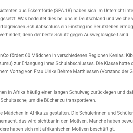
stenten aus Eckernförde (SPA.18) haben sich im Unterricht inte
setzt. Was bedeutet dies bei uns in Deutschland und welche 
erfolgreichen Schulabschluss ein Einstieg ins Berufsleben ermögl
verhindert, denn der beste Schutz gegen Ausweglosigkeit sind
 GinCo fördert 60 Mädchen in verschiedenen Regionen Kenias: Kib
sumu) zur Erlangung ihres Schulabschlusses. Die Klasse hatte 
einem Vortag von Frau Ulrike Behme Matthiessen (Vorstand der 
hen in Afrika häufig einen langen Schulweg zurücklegen und dab
 Schultasche, um die Bücher zu transportieren.
ie Mädchen in Afrika zu gestalten. Die Schülerinnen und Schüle
gemacht, das wird sichtbar in den Motiven. Manche haben bewu
ere haben sich mit afrikanischen Motiven beschäftigt.