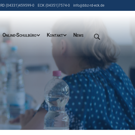
RD (04331)459599-0
ECK (04351)7574-0
info@bbz-rd-eck.de
Online-Schulbüro
Kontakt
News