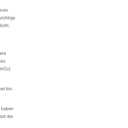
nsiv
wichtige
icht.
era
das
GinCo)
ei bis
r haben
sst die