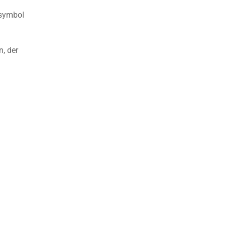
ssymbol
n, der