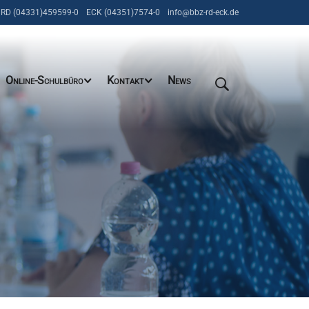
RD (04331)459599-0
ECK (04351)7574-0
info@bbz-rd-eck.de
Online-Schulbüro
Kontakt
News