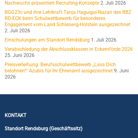
Nachwuchs präsentiert Recruiting-Konzepte
2. Juli 2026
BGG23c und ihre Lehrkraft Tanja Haguigui-Nazari des BBZ
RD-ECK beim Schulwettbewerb für besonderes
Engagement vom Land Schleswig-Holstein ausgezeichnet
2. Juli 2026
Einschulungen am Standort Rendsburg
1. Juli 2026
Verabschiedung der Abschlussklassen in Eckernförde 2026
25. Juni 2026
Preisverleihung: Berufsschulwettbewerb „Lass Dich
belohnen!“ Azubis für ihr Ehrenamt ausgezeichnet
9. Juni
2026
KONTAKT
Standort Rendsburg (Geschäftssitz)