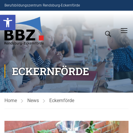
Berufsbildungszentrum Rendsburg-Eckernförde
Open toolbar
ECKERNFÖRDE
Home
News
Eckernförde