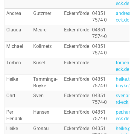
eck.de
Andrea
Gutzmer
Eckernförde
04351
andrea.
7574-0
eck.de
Clauda
Meurer
Eckernförde
04351
7574-0
Michael
Kollmetz
Eckernförde
04351
7574-0
Torben
Küsel
Eckernförde
torben.k
eck.de
Heike
Tamminga-
Eckernförde
04351
heike.t
Boyke
7574-0
boyke@b
Ohrt
Sven
Eckernförde
04351
svenand
7574-0
rd-eck.d
Per
Hansen
Eckernförde
04351
per.han
Hendrik
7574-0
eck.de
Heike
Gronau
Eckernförde
04351
heike.g