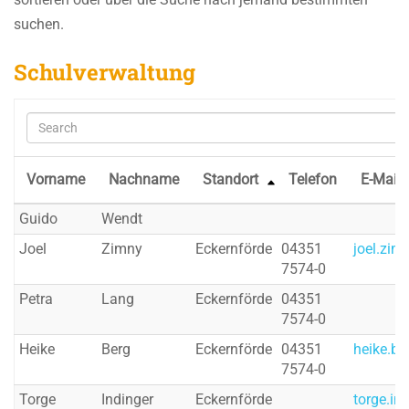
suchen.
Schulverwaltung
Vorname
Nachname
Standort
Telefon
E-Mail
Guido
Wendt
Joel
Zimny
Eckernförde
04351
joel.zim
7574-0
Petra
Lang
Eckernförde
04351
7574-0
Heike
Berg
Eckernförde
04351
heike.be
7574-0
Torge
Indinger
Eckernförde
torge.in