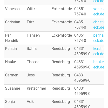
7574-0
eck.de
Vanessa
Wittke
Eckernförde
04351
vanessa.
7574-0
eck.de
Christian
Fritz
Eckernförde
04351
christian
7574-0
eck.de
Per
Hansen
Eckernförde
04351
per.han
Hendrik
7574-0
eck.de
Kerstin
Bährs
Rendsburg
04331
kerstin.
459599-0
eck.de
Hauke
Theede
Rendsburg
04331
hauke.t
459599-0
eck.de
Carmen
Jess
Rendsburg
04331
459599-0
Susanne
Kretschmer
Rendsburg
04331
459599-0
Sonja
Voß
Rendsburg
04331
459599-0