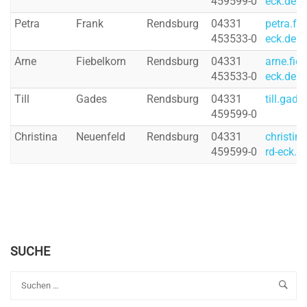
459599-0
eck.de
Petra
Frank
Rendsburg
04331
petra.fr
453533-0
eck.de
Arne
Fiebelkorn
Rendsburg
04331
arne.fie
453533-0
eck.de
Till
Gades
Rendsburg
04331
till.gad
459599-0
Christina
Neuenfeld
Rendsburg
04331
christin
459599-0
rd-eck.d
SUCHE