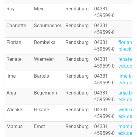
Roy
Meier
Rendsburg
04331
459599-0
Charlotte
Schumacher
Rendsburg
04331
459599-0
Florian
Bombelka
Rendsburg
04331
florian
459599-0
rd-eck.d
Renate
Wiemeler
Rendsburg
04331
renate.w
459599-0
eck.de
Ilme
Bartels
Rendsburg
04331
ilme.bar
459599-0
eck.de
Anja
Begemann
Rendsburg
04331
anja.be
459599-0
eck.de
Wiebke
Hikade
Rendsburg
04331
wiebke.
459599-0
eck.de
Marcus
Ernst
Rendsburg
04331
marcus.
459599-0
eck.de