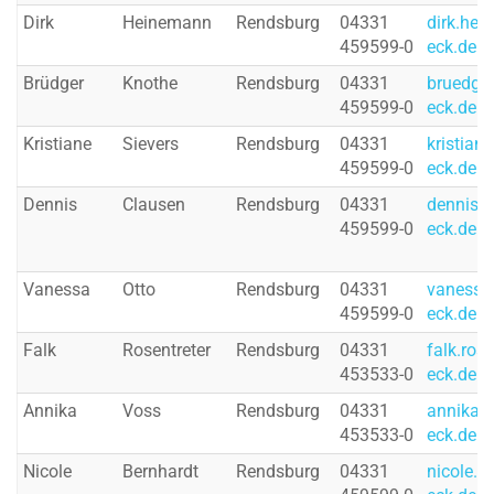
Dirk
Heinemann
Rendsburg
04331
dirk.he
459599-0
eck.de
Brüdger
Knothe
Rendsburg
04331
bruedger
459599-0
eck.de
Kristiane
Sievers
Rendsburg
04331
kristian
459599-0
eck.de
Dennis
Clausen
Rendsburg
04331
dennis.
459599-0
eck.de
Vanessa
Otto
Rendsburg
04331
vanessa
459599-0
eck.de
Falk
Rosentreter
Rendsburg
04331
falk.ros
453533-0
eck.de
Annika
Voss
Rendsburg
04331
annika.
453533-0
eck.de
Nicole
Bernhardt
Rendsburg
04331
nicole.b