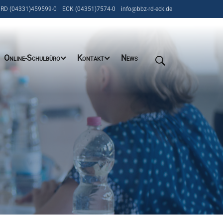
RD (04331)459599-0
ECK (04351)7574-0
info@bbz-rd-eck.de
Online-Schulbüro
Kontakt
News