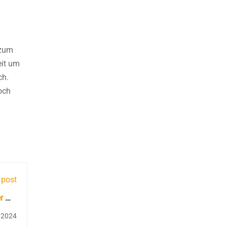
 zum
eit um
ch.
och
 post
r mit
hrung
i 2024