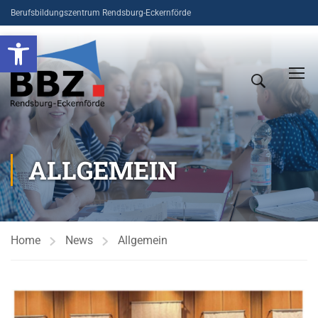
Berufsbildungszentrum Rendsburg-Eckernförde
Open toolbar
ALLGEMEIN
Home
News
Allgemein