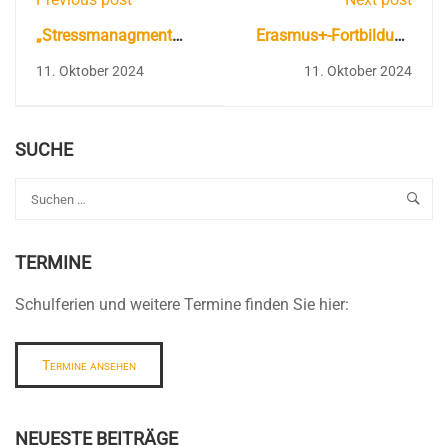
„Stressmanagment
Erasmus+-Fortbildung
trough mindfulness,
in Island im Land der
11. Oktober 2024
11. Oktober 2024
Yoga & Meditation“ in
Elfen und Trolle
Porto
SUCHE
TERMINE
Schulferien und weitere Termine finden Sie hier:
Termine ansehen
NEUESTE BEITRÄGE