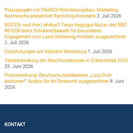
Praxisprojekt mit PAASCH Rohrleitungsbau: Marketing-
Nachwuchs präsentiert Recruiting-Konzepte
2. Juli 2026
BGG23c und ihre Lehrkraft Tanja Haguigui-Nazari des BBZ
RD-ECK beim Schulwettbewerb für besonderes
Engagement vom Land Schleswig-Holstein ausgezeichnet
2. Juli 2026
Einschulungen am Standort Rendsburg
1. Juli 2026
Verabschiedung der Abschlussklassen in Eckernförde 2026
25. Juni 2026
Preisverleihung: Berufsschulwettbewerb „Lass Dich
belohnen!“ Azubis für ihr Ehrenamt ausgezeichnet
9. Juni
2026
KONTAKT